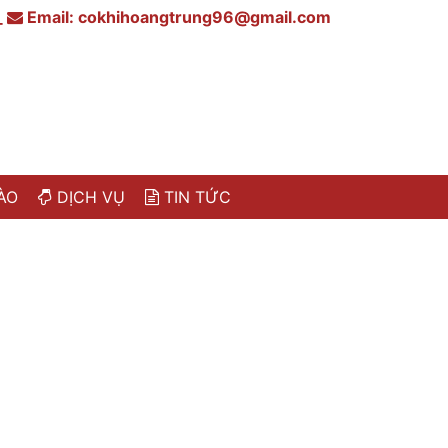
_
Email:
cokhihoangtrung96@gmail.com
ÀO
DỊCH VỤ
TIN TỨC