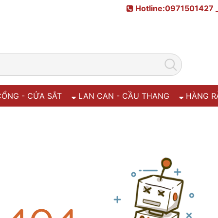
Hotline:0971501427 
ỔNG - CỬA SẮT
LAN CAN - CẦU THANG
HÀNG R