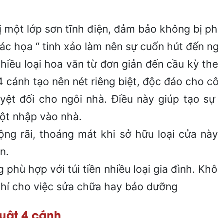
ị một lớp sơn tĩnh điện, đảm bảo không bị p
ác họa “ tinh xảo làm nên sự cuốn hút đến n
 nhiều loại hoa văn từ đơn giản đến cầu kỳ t
cánh tạo nên nét riêng biệt, độc đáo cho cô
yệt đối cho ngôi nhà. Điều này giúp tạo s
đột nhập vào nhà.
rộng rãi, thoáng mát khi sở hữu loại cửa nà
n.
 phù hợp với túi tiền nhiều loại gia đình. K
phí cho việc sửa chữa hay bảo dưỡng
uật 4 cánh