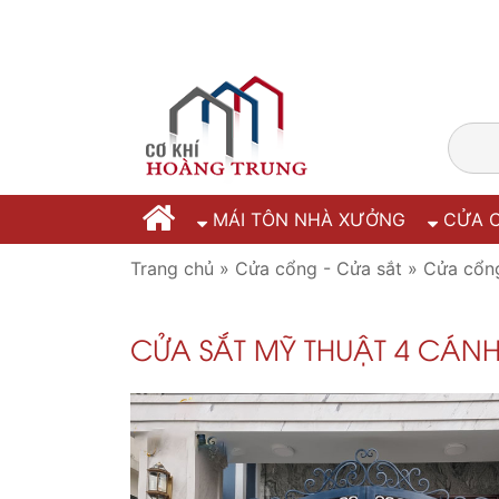
MÁI TÔN NHÀ XƯỞNG
CỬA C
Trang chủ
»
Cửa cổng - Cửa sắt
»
Cửa cổng
CỬA SẮT MỸ THUẬT 4 CÁN