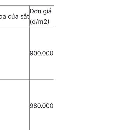
Đơn giá
oa cửa sắt
(đ/m2)
m
900.000
m
980.000