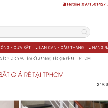
Hotline:0971501427 
ỔNG - CỬA SẮT
LAN CAN - CẦU THANG
HÀNG R
Sắt
»
Dịch vụ làm cầu thang sắt giá rẻ tại TPHCM
ẮT GIÁ RẺ TẠI TPHCM
24/06