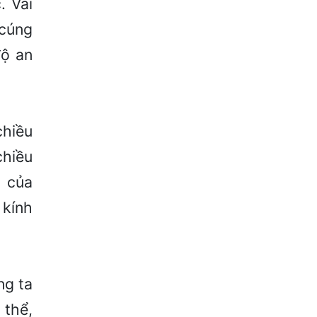
. Vài
 cúng
độ an
chiều
chiều
 của
 kính
ng ta
 thể,