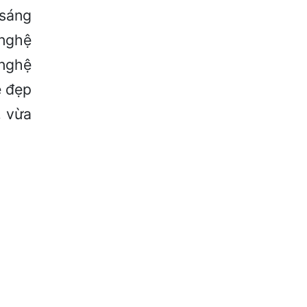
 sáng
 nghệ
 nghệ
ẻ đẹp
, vừa