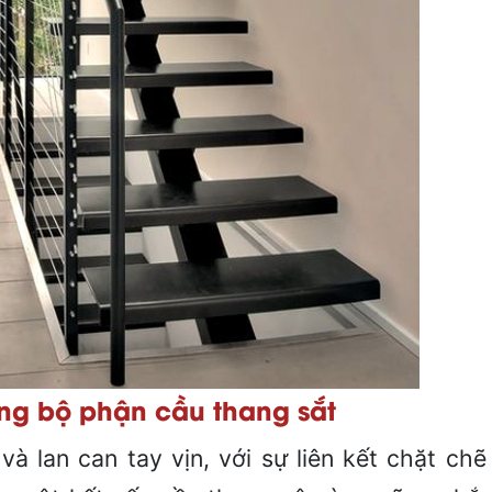
ừng bộ phận cầu thang sắt
à lan can tay vịn, với sự liên kết chặt chẽ