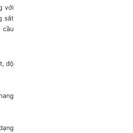
g với
g sắt
o cầu
t, độ
thang
 dạng