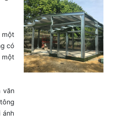
a một
ng có
ó một
a văn
 tông
i ánh