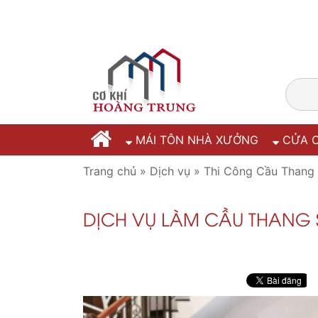
MÁI TÔN NHÀ XƯỞNG
CỬA C
Trang chủ
»
Dịch vụ
»
Thi Công Cầu Thang 
DỊCH VỤ LÀM CẦU THANG S