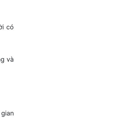
ời có
ng và
 gian