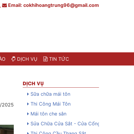
_
Email:
cokhihoangtrung96@gmail.com
ÀO
DỊCH VỤ
TIN TỨC
DỊCH VỤ
Sữa chữa mái tôn
Thi Công Mái Tôn
/2025
Mái tôn che sân
Sửa Chữa Cửa Sắt - Cửa Cổng
Thi Công Cầu Thang Sắt