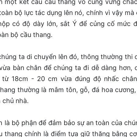
n một kết cấu cầu thang vô cùng vững chắc
toàn bộ lực tác dụng lên nó, chính vì vậy mà
 hộp có độ dày lớn, sắt Ý để củng cố mức 
oàn bộ cầu thang.
chúng ta di chuyển lên đó, thông thường thi 
ừa bàn chân để chúng ta đi dễ dàng hơn, 
 từ 18cm - 20 cm vừa đúng độ nhấc chân
 thang thường là mâm tôn, gỗ, đá hoa cương,
 chủ nhà.
nh là bộ phận để đảm bảo sự an toàn của chú
ầu thang chính là điểm tựa giữ thăng bằng cơ