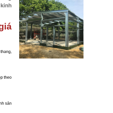
 kinh
giá
 thang,
ẹp theo
ành sản