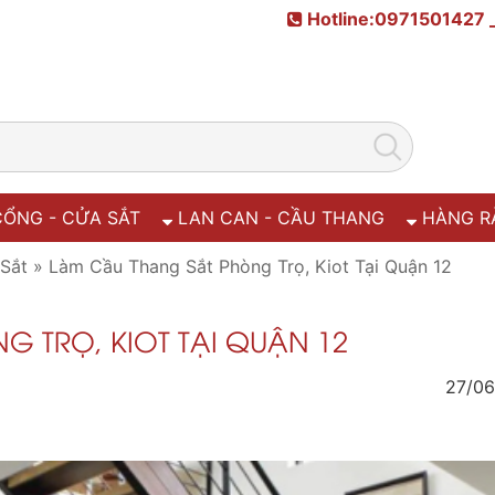
Hotline:0971501427 
ỔNG - CỬA SẮT
LAN CAN - CẦU THANG
HÀNG R
Sắt
»
Làm Cầu Thang Sắt Phòng Trọ, Kiot Tại Quận 12
 TRỌ, KIOT TẠI QUẬN 12
27/0