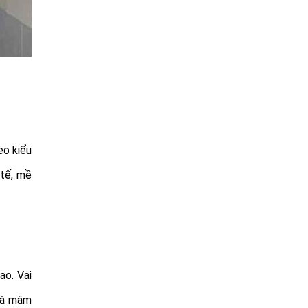
eo kiểu
 tế, mề
ao. Vai
là mâm