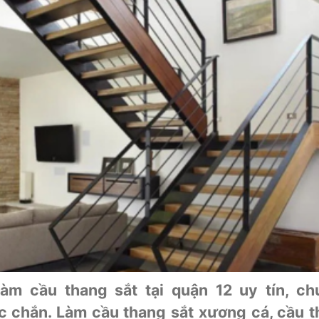
m cầu thang sắt tại quận 12 uy tín, ch
c chắn. Làm cầu thang sắt xương cá, cầu 