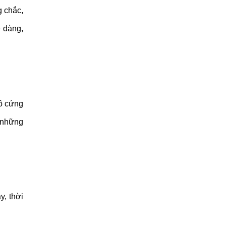
g chắc,
ễ dàng,
hô cứng
 những
y, thời