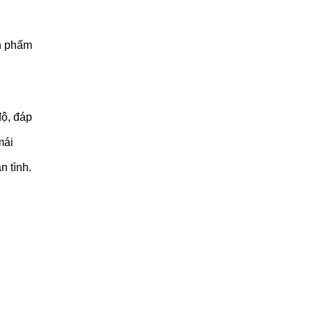
ản phẩm
độ, đáp
mái
n tình.