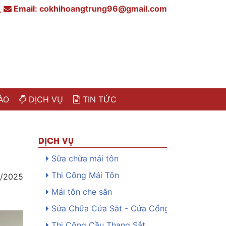
_
Email:
cokhihoangtrung96@gmail.com
ÀO
DỊCH VỤ
TIN TỨC
DỊCH VỤ
Sữa chữa mái tôn
Thi Công Mái Tôn
6/2025
Mái tôn che sân
Sửa Chữa Cửa Sắt - Cửa Cổng
Thi Công Cầu Thang Sắt