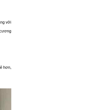
ang với
a cương
rẻ hơn,