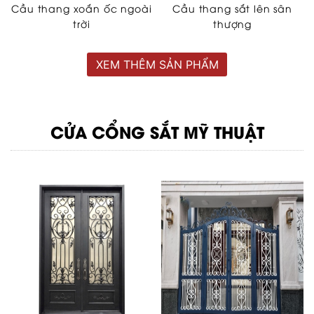
Cầu thang xoắn ốc ngoài
Cầu thang sắt lên sân
trời
thượng
XEM THÊM SẢN PHẨM
CỬA CỔNG SẮT MỸ THUẬT