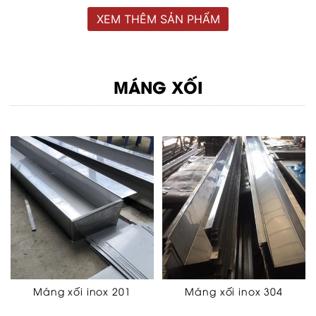
XEM THÊM SẢN PHẨM
MÁNG XỐI
Máng xối inox 201
Máng xối inox 304